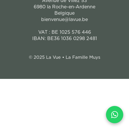
Avenue de Villez 53
6980 la Roche-en-Ardenne
Belgique
bienvenue@lavue.be
VAT : BE 1025 576 446
IBAN: BE36 1036 0298 2481
© 2025 La Vue • La Famille Muys
WhatsApp Widget Instructio
This page contains a WhatsApp chat widget. You can intera
Press Tab to navigate to the widget button
Press Enter or Space to open the chat interface
Use Tab to navigate within the chat interface